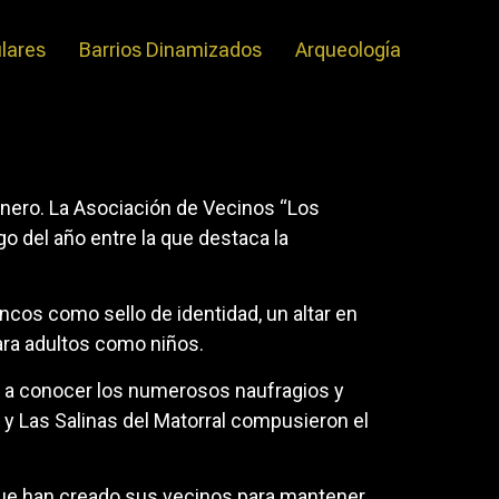
ulares
Barrios Dinamizados
Arqueología
linero. La Asociación de Vecinos “Los
rgo del año entre la que destaca la
cos como sello de identidad, un altar en
para adultos como niños.
do a conocer los numerosos naufragios y
y Las Salinas del Matorral compusieron el
l que han creado sus vecinos para mantener