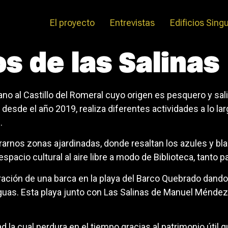
El proyecto
Entrevistas
Edificios Sing
os de las Salinas
ano al Castillo del Romeral cuyo origen es pesquero y sa
 desde el año 2019, realiza diferentes actividades a lo la
.
nos zonas ajardinadas, donde resaltan los azules y blan
espacio cultural al aire libre a modo de Biblioteca, tanto 
aración de una barca en la playa del Barco Quebrado dan
uas. Esta playa junto con Las Salinas de Manuel Méndez 
 la cual perdura en el tiempo gracias al patrimonio úti