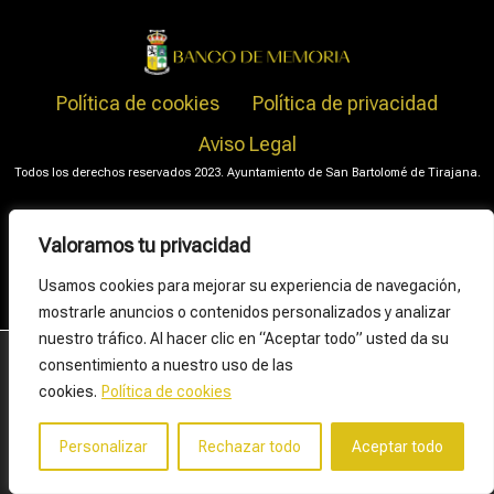
Política de cookies
Política de privacidad
Aviso Legal
Todos los derechos reservados 2023. Ayuntamiento de San Bartolomé de Tirajana.
Valoramos tu privacidad
Usamos cookies para mejorar su experiencia de navegación,
mostrarle anuncios o contenidos personalizados y analizar
nuestro tráfico. Al hacer clic en “Aceptar todo” usted da su
Utilizamos cookies para ofrecerte la mejor experiencia en
consentimiento a nuestro uso de las
nuestra web.
cookies.
Política de cookies
Puedes aprender más sobre qué cookies utilizamos o
desactivarlas en los
ajustes
.
Personalizar
Rechazar todo
Aceptar todo
Aceptar